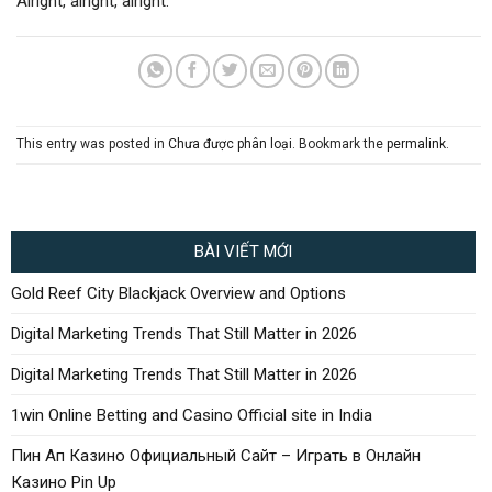
Alright, alright, alright.
This entry was posted in
Chưa được phân loại
. Bookmark the
permalink
.
BÀI VIẾT MỚI
Gold Reef City Blackjack Overview and Options
Digital Marketing Trends That Still Matter in 2026
Digital Marketing Trends That Still Matter in 2026
1win Online Betting and Casino Official site in India
Пин Ап Казино Официальный Сайт – Играть в Онлайн
Казино Pin Up