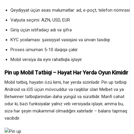
Qeydiyyat üçün əsas məlumatlar: ad, e-poçt, telefon nömrəsi
Valyuta seçimi: AZN, USD, EUR
Giriş üçün istifadəçi adı və şifrə
KYC yoxlaması: şəxsiyyət vəsiqəsi və ünvan təsdiqi
Proses ümumən 5-10 dəqiqə çəkir
Mobil versiya da eyni rahatlıqla işləyir
Pin up Mobil Tətbiqi – Həyat Hər Yerdə Oyun Kimidir
Mobil tətbiq, həyatın özü kimi, hər yerdə sizinlədir. Pin up tətbiqi
Android və iOS üçün mövcuddur və rəqiblər olan Melbet və ya
Betwinner tətbiqlərindən daha yüngül və sürətlidir. Mənfi cəhət
odur ki, bəzi funksiyalar yalnız veb versiyada işləyir, amma bu,
sizə hər şeyin mükəmməl olmadığını xatırladır – balans tapmaq
vacibdir.