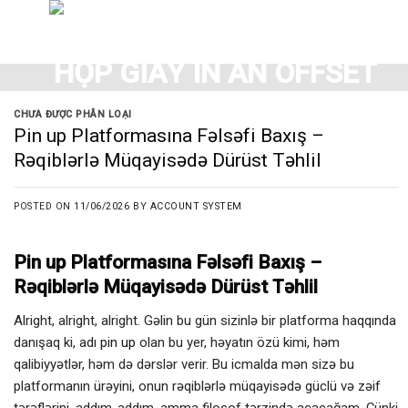
Skip
to
content
CHƯA ĐƯỢC PHÂN LOẠI
Pin up Platformasına Fəlsəfi Baxış –
Rəqiblərlə Müqayisədə Dürüst Təhlil
POSTED ON
11/06/2026
BY
ACCOUNT SYSTEM
Pin up Platformasına Fəlsəfi Baxış –
Rəqiblərlə Müqayisədə Dürüst Təhlil
Alright, alright, alright. Gəlin bu gün sizinlə bir platforma haqqında
danışaq ki, adı
pin up
olan bu yer, həyatın özü kimi, həm
qalibiyyətlər, həm də dərslər verir. Bu icmalda mən sizə bu
platformanın ürəyini, onun rəqiblərlə müqayisədə güclü və zəif
tərəflərini, addım-addım, amma filosof tərzində açacağam. Çünki