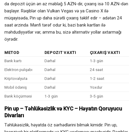
da depozit üçün ən az məbləğ 5 AZN-dir, çıxarış isə 10 AZN-dən
başlayır. Rəqiblər olan Vulkan Vegas və ya Casino X ilə
müqayisədə, Pin up daha sürətli çıxarış təklif edir – adətən 24
saat ərzində. Mənfi tərəf odur ki, bəzi bank kartları ilə
məhdudiyyətlər var, amma bu, sizə alternativ yollar axtarmağı
öyrədir.
METOD
DEPOZIT VAXTI
ÇIXARIŞ VAXTI
Bank kartı
Dərhal
1-3 gün
Elektron pulqabı
Dərhal
24 saat
Kriptovalyuta
Dərhal
1-2 saat
Mobil ödəniş
Dərhal
Yoxdur
Bank köçürməsi
1-3 gün
3-5 gün
Pin up – Təhlükəsizlik və KYC – Həyatın Qoruyucu
Divarları
Təhlükəsizlik, həyatda öz sərhədlərini bilmək kimidir. Pin up,
lisenziyalı bir platformadır və KYC yoxlaması məcburidir. Rəqiblər