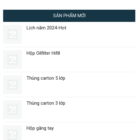
SẢN PHẨM MỚI
Lịch năm 2024-Hot
Hộp Oilfilter Hifill
Thùng carton 5 lớp
Thùng carton 3 lớp
Hộp găng tay