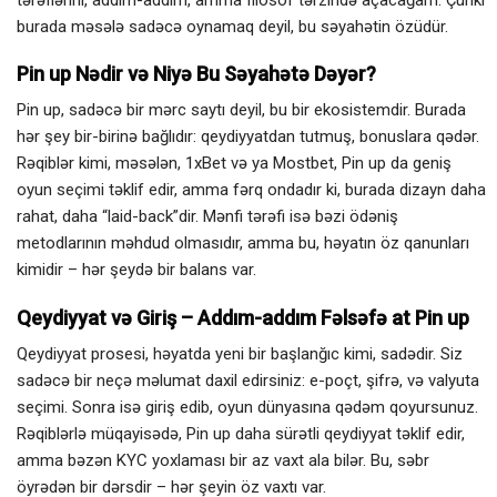
burada məsələ sadəcə oynamaq deyil, bu səyahətin özüdür.
Pin up Nədir və Niyə Bu Səyahətə Dəyər?
Pin up, sadəcə bir mərc saytı deyil, bu bir ekosistemdir. Burada
hər şey bir-birinə bağlıdır: qeydiyyatdan tutmuş, bonuslara qədər.
Rəqiblər kimi, məsələn, 1xBet və ya Mostbet, Pin up da geniş
oyun seçimi təklif edir, amma fərq ondadır ki, burada dizayn daha
rahat, daha “laid-back”dir. Mənfi tərəfi isə bəzi ödəniş
metodlarının məhdud olmasıdır, amma bu, həyatın öz qanunları
kimidir – hər şeydə bir balans var.
Qeydiyyat və Giriş – Addım-addım Fəlsəfə at Pin up
Qeydiyyat prosesi, həyatda yeni bir başlanğıc kimi, sadədir. Siz
sadəcə bir neçə məlumat daxil edirsiniz: e-poçt, şifrə, və valyuta
seçimi. Sonra isə giriş edib, oyun dünyasına qədəm qoyursunuz.
Rəqiblərlə müqayisədə, Pin up daha sürətli qeydiyyat təklif edir,
amma bəzən KYC yoxlaması bir az vaxt ala bilər. Bu, səbr
öyrədən bir dərsdir – hər şeyin öz vaxtı var.