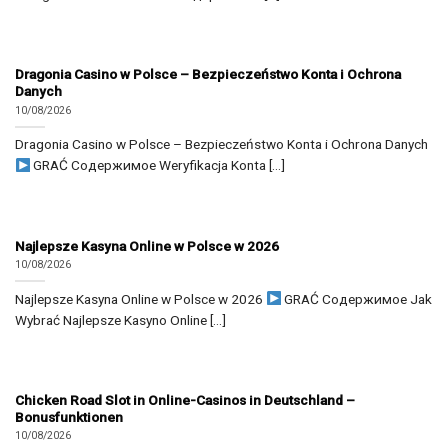
Dragonia Casino w Polsce – Bezpieczeństwo Konta i Ochrona
Danych
10/08/2026
Dragonia Casino w Polsce – Bezpieczeństwo Konta i Ochrona Danych
GRAĆ Содержимое Weryfikacja Konta [...]
Najlepsze Kasyna Online w Polsce w 2026
10/08/2026
Najlepsze Kasyna Online w Polsce w 2026
GRAĆ Содержимое Jak
Wybrać Najlepsze Kasyno Online [...]
Chicken Road Slot in Online-Casinos in Deutschland –
Bonusfunktionen
10/08/2026