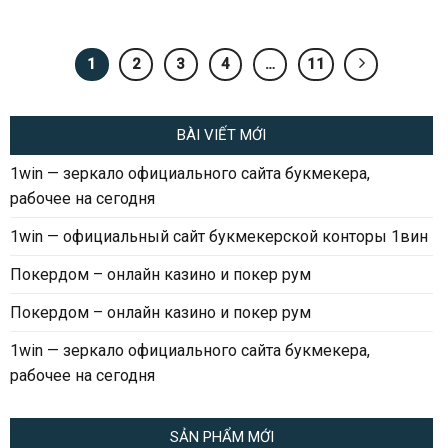
1
2
3
4
…
11
BÀI VIẾT MỚI
1win — зеркало официального сайта букмекера,
рабочее на сегодня
1win — официальный сайт букмекерской конторы 1вин
Покердом – онлайн казино и покер рум
Покердом – онлайн казино и покер рум
1win — зеркало официального сайта букмекера,
рабочее на сегодня
SẢN PHẨM MỚI