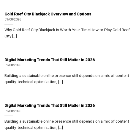
Gold Reef City Blackjack Overview and Options
09/08/2026
Why Gold Reef City Blackjack Is Worth Your Time How to Play Gold Reef
City [...]
Digital Marketing Trends That Still Matter in 2026
09/08/2026
Building a sustainable online presence still depends on a mix of content
quality, technical optimization, [...]
Digital Marketing Trends That Still Matter in 2026
09/08/2026
Building a sustainable online presence still depends on a mix of content
quality, technical optimization, [...]