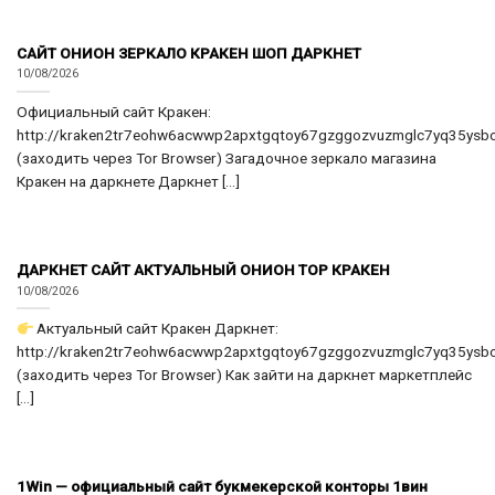
САЙТ ОНИОН ЗЕРКАЛО КРАКЕН ШОП ДАРКНЕТ
10/08/2026
Официальный сайт Кракен:
http://kraken2tr7eohw6acwwp2apxtgqtoy67gzggozvuzmglc7yq35ysbo
(заходить через Tor Browser) Загадочное зеркало магазина
Кракен на даркнете Даркнет [...]
ДАРКНЕТ САЙТ АКТУАЛЬНЫЙ ОНИОН ТОР КРАКЕН
10/08/2026
Актуальный сайт Кракен Даркнет:
http://kraken2tr7eohw6acwwp2apxtgqtoy67gzggozvuzmglc7yq35ysbo
(заходить через Tor Browser) Как зайти на даркнет маркетплейс
[...]
1Win — официальный сайт букмекерской конторы 1вин