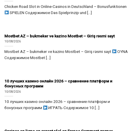
Chicken Road Slot in Online-Casinos in Deutschland – Bonusfunktionen
SPIELEN Содержимое Das Spielprinzip und [...]
Mostbet AZ – bukmeker ve kazino Mostbet – Giriş rəsmi sayt
10/08/2026
Mostbet AZ – bukmeker ve kazino Mostbet – Giriş rəsmi sayt
OYNA
Содержимое Mostbet [...]
10 лучших казино онлайн 2026 – сравнение платформ и
бонусных программ
10/08/2026
10 лучших казино онлайн 2026 – сравнение платформ и
бонусных программ
ИГРАТЬ Содержимое 10 [...]