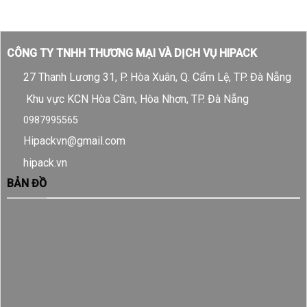
CÔNG TY TNHH THƯƠNG MẠI VÀ DỊCH VỤ HIPACK
27 Thanh Lương 31, P. Hòa Xuân, Q. Cẩm Lệ, TP. Đà Nẵng
Khu vực KCN Hòa Cầm, Hòa Nhơn, TP. Đà Nẵng
0987995565
Hipackvn@gmail.com
hipack.vn
BẢN ĐỒ