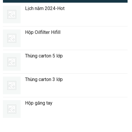
Lịch năm 2024-Hot
Hộp Oilfilter Hifill
Thùng carton 5 lớp
Thùng carton 3 lớp
Hộp găng tay