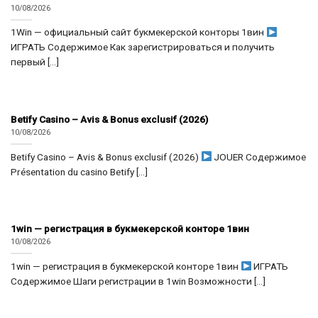
10/08/2026
1Win — официальный сайт букмекерской конторы 1вин
ИГРАТЬ Содержимое Как зарегистрироваться и получить
первый [...]
Betify Casino – Avis & Bonus exclusif (2026)
10/08/2026
Betify Casino – Avis & Bonus exclusif (2026)
JOUER Содержимое
Présentation du casino Betify [...]
1win — регистрация в букмекерской конторе 1вин
10/08/2026
1win — регистрация в букмекерской конторе 1вин
ИГРАТЬ
Содержимое Шаги регистрации в 1win Возможности [...]