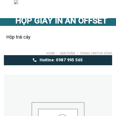
Skip
to
content
Hộp trái cây
HOME
/
SẢN PHẨM
/
THÙNG CARTON SÓNG
Hotline: 0987 995 565