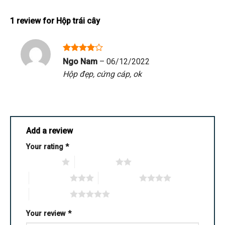
1 review for
Hộp trái cây
Rated
4
Ngo Nam
–
06/12/2022
out of 5
Hộp đẹp, cứng cáp, ok
Add a review
Your rating
*
1 of 5 stars
2 of 5 stars
3 of 5 stars
4 of 5 stars
5 of 5 stars
Your review
*